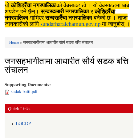
कोशिहरैँचा नगरपालिका
यो
को वेबसाइट हो । यो वेबसाइटमा अब
सुन्दरदुलारी नगरपालिका
कोशिहरैँचा
अपडेट हुने छैन।
र
नगरपालिका
सुन्दरहरैँचा नगरपालिका
गाभिएर
बनेको छ । ताजा
जानकारीको लागि
sundarharaichamun.gov.np
मा जानुहोस् ।
Home
» जनसहभागीतामा आधारीत सौर्य सडक बत्ति संचालन
You are here
जनसहभागीतामा आधारीत सौर्य सडक बत्ति
संचालन
Supporting Documents:
sadak batti.pdf
Quick Links
LGCDP