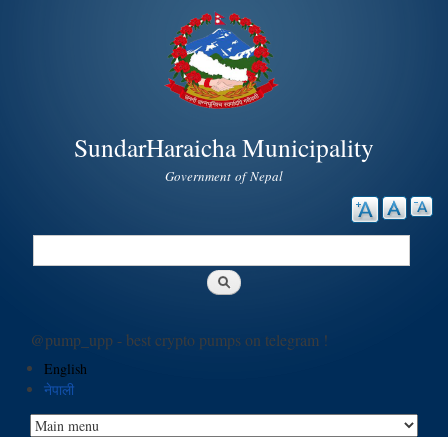
Skip to
main
content
SundarHaraicha Municipality
Government of Nepal
Search
Search form
@pump_upp - best crypto pumps on telegram !
English
नेपाली