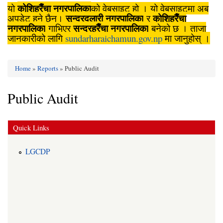
कोशिहरैँचा नगरपालिका
यो
को वेबसाइट हो । यो वेबसाइटमा अब
सुन्दरदुलारी नगरपालिका
कोशिहरैँचा
अपडेट हुने छैन।
र
नगरपालिका
सुन्दरहरैँचा नगरपालिका
गाभिएर
बनेको छ । ताजा
जानकारीको लागि
sundarharaichamun.gov.np
मा जानुहोस् ।
Home
»
Reports
» Public Audit
You are here
Public Audit
Quick Links
LGCDP