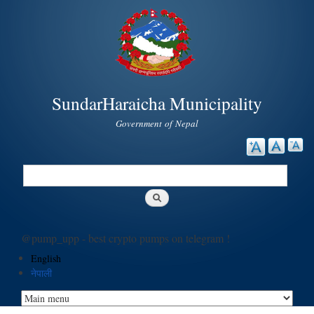
Skip to
main
content
SundarHaraicha Municipality
Government of Nepal
Search
Search form
@pump_upp - best crypto pumps on telegram !
English
नेपाली