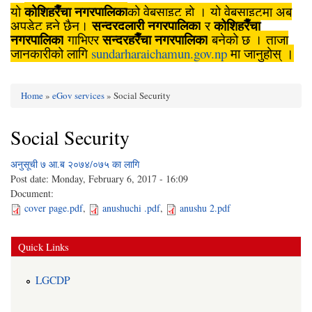
कोशिहरैँचा नगरपालिका
यो
को वेबसाइट हो । यो वेबसाइटमा अब
सुन्दरदुलारी नगरपालिका
कोशिहरैँचा
अपडेट हुने छैन।
र
नगरपालिका
सुन्दरहरैँचा नगरपालिका
गाभिएर
बनेको छ । ताजा
जानकारीको लागि
sundarharaichamun.gov.np
मा जानुहोस् ।
Home
»
eGov services
» Social Security
You are here
Social Security
अनुसूची ७ आ.ब २०७४/०७५ का लागि
Post date:
Monday, February 6, 2017 - 16:09
Document:
cover page.pdf
,
anushuchi .pdf
,
anushu 2.pdf
Quick Links
LGCDP