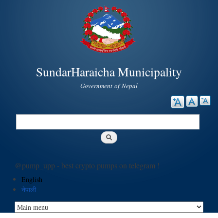
Skip to
main
content
SundarHaraicha Municipality
Government of Nepal
Search
Search form
@pump_upp - best crypto pumps on telegram !
English
नेपाली