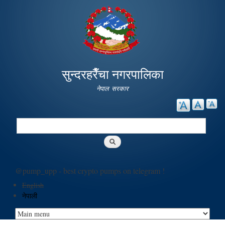
Skip to
main
content
सुन्दरहरैँचा नगरपालिका
नेपाल सरकार
Search
Search form
@pump_upp - best crypto pumps on telegram !
English
नेपाली