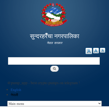
Skip to
main
content
सुन्दरहरैँचा नगरपालिका
नेपाल सरकार
Search
Search form
@pump_upp - best crypto pumps on telegram !
English
नेपाली