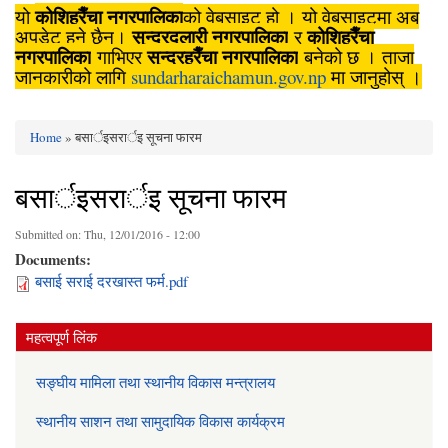
कोशिहरैँचा नगरपालिका
यो
को वेबसाइट हो । यो वेबसाइटमा अब
सुन्दरदुलारी नगरपालिका
कोशिहरैँचा
अपडेट हुने छैन।
र
नगरपालिका
सुन्दरहरैँचा नगरपालिका
गाभिएर
बनेको छ । ताजा
जानकारीको लागि
sundarharaichamun.gov.np
मा जानुहोस् ।
Home
» बसार्इसरार्इ सूचना फारम
You are here
बसार्इसरार्इ सूचना फारम
Submitted on:
Thu, 12/01/2016 - 12:00
Documents:
बसाई सराई दरखास्त फर्म.pdf
महत्वपूर्ण लिंक
सङ्घीय मामिला तथा स्थानीय विकास मन्त्रालय
स्थानीय साशन तथा सामुदायिक विकास कार्यक्रम