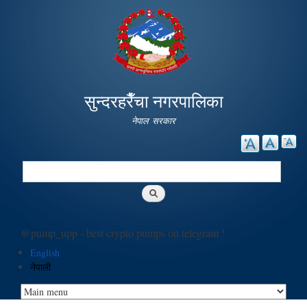
Skip to
main
content
सुन्दरहरैँचा नगरपालिका
नेपाल सरकार
Search
Search form
@pump_upp - best crypto pumps on telegram !
English
नेपाली