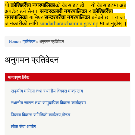
कोशिहरैँचा नगरपालिका
यो
को वेबसाइट हो । यो वेबसाइटमा अब
सुन्दरदुलारी नगरपालिका
कोशिहरैँचा
अपडेट हुने छैन।
र
नगरपालिका
सुन्दरहरैँचा नगरपालिका
गाभिएर
बनेको छ । ताजा
जानकारीको लागि
sundarharaichamun.gov.np
मा जानुहोस् ।
Home
»
प्रतिवेदन
» अनुगमन प्रतिवेदन
You are here
अनुगमन प्रतिवेदन
महत्वपूर्ण लिंक
सङ्घीय मामिला तथा स्थानीय विकास मन्त्रालय
स्थानीय साशन तथा सामुदायिक विकास कार्यक्रम
जिल्ला विकास समितिको कार्यलय,मोरङ
लोक सेवा आयोग